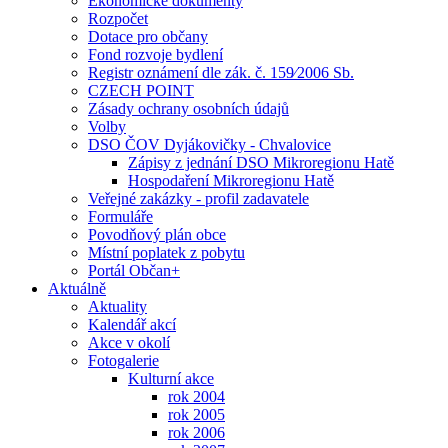
Ekonomické dokumenty
Rozpočet
Dotace pro občany
Fond rozvoje bydlení
Registr oznámení dle zák. č. 159⁄2006 Sb.
CZECH POINT
Zásady ochrany osobních údajů
Volby
DSO ČOV Dyjákovičky - Chvalovice
Zápisy z jednání DSO Mikroregionu Hatě
Hospodaření Mikroregionu Hatě
Veřejné zakázky - profil zadavatele
Formuláře
Povodňový plán obce
Místní poplatek z pobytu
Portál Občan+
Aktuálně
Aktuality
Kalendář akcí
Akce v okolí
Fotogalerie
Kulturní akce
rok 2004
rok 2005
rok 2006