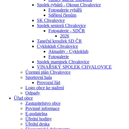
Spolek rybárů - Okoun Chvalovice
Fotogalerie rybářů
Sdělení členům
SK Chvalovice
Spolek seniorů Chvalovice
Fotogalerie - SDČR
2026
Taneční kroužek SD ČR
Cykloklub Chvalovice
Aktuality - Cykloklub
Fotogalerie
Spolek maminek Chvalovice
VINAŘSKÝ SPOLEK CHVALOVICE
Územní plán Chvalovice
Sportovní hala
Provozní řád
Logo obce ke stažení
Odpady
Úřad obce
Zastupitelstvo obce
Povinné informace
E-podatelna
Úřední hodiny
Úřední deska