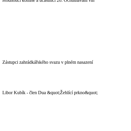
Hodnotící komise a účastníci 20. Ochutnávání vín
Zástupci zahrádkářského svazu v plném nasazení
Libor Kubík - člen Dua &quot;Žehlící prkno&quot;