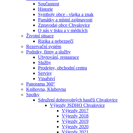
Současnost
Historie
Symboly obce - vlajka a znak
Památky a místní zajímavosti
Zpravodaj obce Chvalovice
O nás v tisku a v médicích
Životní situace
Rizika a nebezpečí
Rezervační systém
Podniky, firmy a služby
Ubytování, restaurace
Služby
Prodejny, obchodní centra
Servisy
Vinařství
Panorama 360°
Knihovna, Klubovna
Spolky
Sdružení dobrovolných hasičů Chvalovice
Výjezdy JSDHO Chvalovice
Výjezdy 2017
Výjezdy 2018
Výjezdy 2019
Výjezdy 2020
Výjezdy 2021