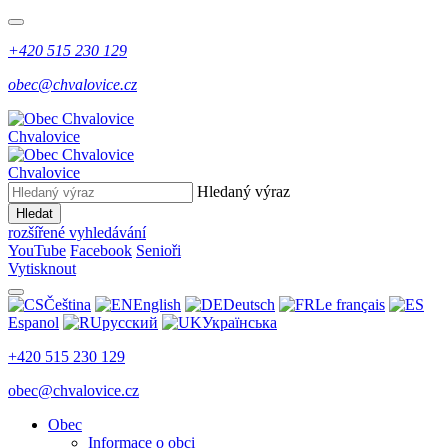
+420 515 230 129
obec@chvalovice.cz
Chvalovice
Chvalovice
Hledaný výraz
Hledat
rozšířené vyhledávání
YouTube
Facebook
Senioři
Vytisknout
Čeština
English
Deutsch
Le français
Espanol
русский
Українська
+420 515 230 129
obec@chvalovice.cz
Obec
Informace o obci