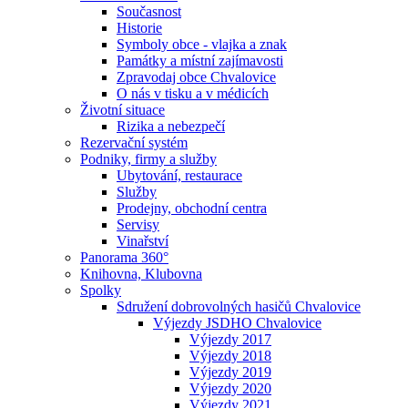
Současnost
Historie
Symboly obce - vlajka a znak
Památky a místní zajímavosti
Zpravodaj obce Chvalovice
O nás v tisku a v médicích
Životní situace
Rizika a nebezpečí
Rezervační systém
Podniky, firmy a služby
Ubytování, restaurace
Služby
Prodejny, obchodní centra
Servisy
Vinařství
Panorama 360°
Knihovna, Klubovna
Spolky
Sdružení dobrovolných hasičů Chvalovice
Výjezdy JSDHO Chvalovice
Výjezdy 2017
Výjezdy 2018
Výjezdy 2019
Výjezdy 2020
Výjezdy 2021