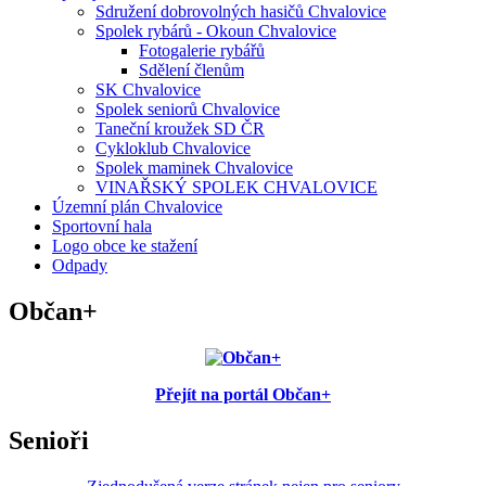
Sdružení dobrovolných hasičů Chvalovice
Spolek rybárů - Okoun Chvalovice
Fotogalerie rybářů
Sdělení členům
SK Chvalovice
Spolek seniorů Chvalovice
Taneční kroužek SD ČR
Cykloklub Chvalovice
Spolek maminek Chvalovice
VINAŘSKÝ SPOLEK CHVALOVICE
Územní plán Chvalovice
Sportovní hala
Logo obce ke stažení
Odpady
Občan+
Přejít na portál Občan+
Senioři