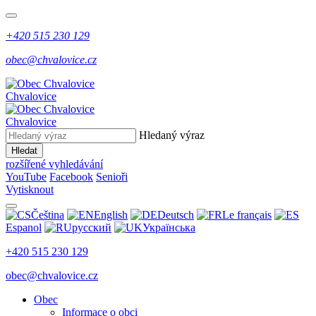
+420 515 230 129
obec@chvalovice.cz
Chvalovice
Chvalovice
Hledaný výraz
Hledat
rozšířené vyhledávání
YouTube
Facebook
Senioři
Vytisknout
Čeština
English
Deutsch
Le français
Espanol
русский
Українська
+420 515 230 129
obec@chvalovice.cz
Obec
Informace o obci