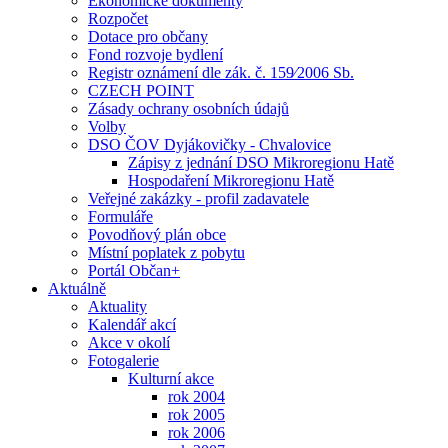
Ekonomické dokumenty
Rozpočet
Dotace pro občany
Fond rozvoje bydlení
Registr oznámení dle zák. č. 159⁄2006 Sb.
CZECH POINT
Zásady ochrany osobních údajů
Volby
DSO ČOV Dyjákovičky - Chvalovice
Zápisy z jednání DSO Mikroregionu Hatě
Hospodaření Mikroregionu Hatě
Veřejné zakázky - profil zadavatele
Formuláře
Povodňový plán obce
Místní poplatek z pobytu
Portál Občan+
Aktuálně
Aktuality
Kalendář akcí
Akce v okolí
Fotogalerie
Kulturní akce
rok 2004
rok 2005
rok 2006