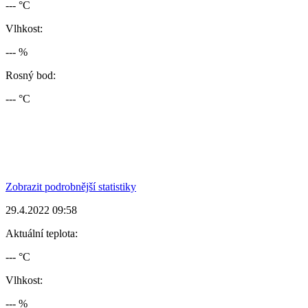
--- °C
Vlhkost:
--- %
Rosný bod:
--- °C
Zobrazit podrobnější statistiky
29.4.2022 09:58
Aktuální teplota:
--- °C
Vlhkost:
--- %