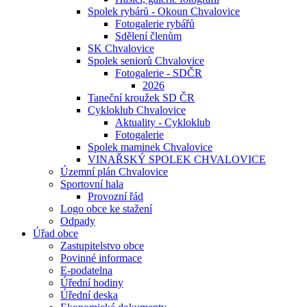
Spolek rybárů - Okoun Chvalovice
Fotogalerie rybářů
Sdělení členům
SK Chvalovice
Spolek seniorů Chvalovice
Fotogalerie - SDČR
2026
Taneční kroužek SD ČR
Cykloklub Chvalovice
Aktuality - Cykloklub
Fotogalerie
Spolek maminek Chvalovice
VINAŘSKÝ SPOLEK CHVALOVICE
Územní plán Chvalovice
Sportovní hala
Provozní řád
Logo obce ke stažení
Odpady
Úřad obce
Zastupitelstvo obce
Povinné informace
E-podatelna
Úřední hodiny
Úřední deska