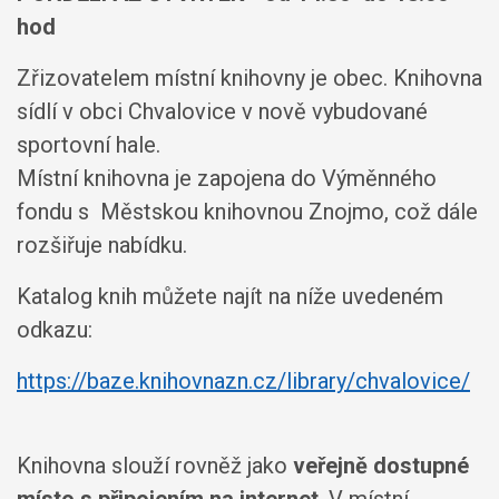
hod
Zřizovatelem místní knihovny je obec. Knihovna
sídlí v obci Chvalovice v nově vybudované
sportovní hale.
Místní knihovna je zapojena do Výměnného
fondu s Městskou knihovnou Znojmo, což dále
rozšiřuje nabídku.
Katalog knih můžete najít na níže uvedeném
odkazu:
https://baze.knihovnazn.cz/library/chvalovice/
Knihovna slouží rovněž jako
veřejně dostupné
místo s připojením na internet
. V místní