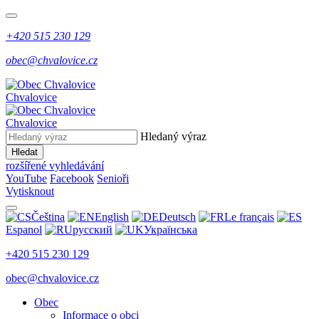
+420 515 230 129
obec@chvalovice.cz
Chvalovice
Chvalovice
Hledaný výraz
Hledat
rozšířené vyhledávání
YouTube
Facebook
Senioři
Vytisknout
Čeština
English
Deutsch
Le français
Espanol
русский
Українська
+420 515 230 129
obec@chvalovice.cz
Obec
Informace o obci