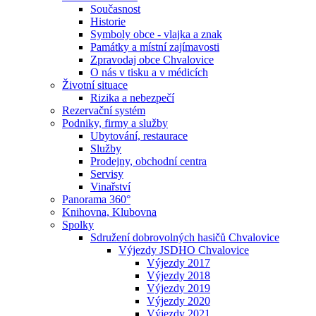
Současnost
Historie
Symboly obce - vlajka a znak
Památky a místní zajímavosti
Zpravodaj obce Chvalovice
O nás v tisku a v médicích
Životní situace
Rizika a nebezpečí
Rezervační systém
Podniky, firmy a služby
Ubytování, restaurace
Služby
Prodejny, obchodní centra
Servisy
Vinařství
Panorama 360°
Knihovna, Klubovna
Spolky
Sdružení dobrovolných hasičů Chvalovice
Výjezdy JSDHO Chvalovice
Výjezdy 2017
Výjezdy 2018
Výjezdy 2019
Výjezdy 2020
Výjezdy 2021