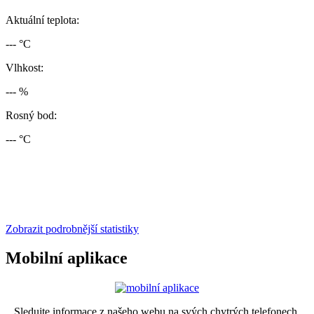
Aktuální teplota:
--- °C
Vlhkost:
--- %
Rosný bod:
--- °C
Zobrazit podrobnější statistiky
Mobilní aplikace
Sledujte informace z našeho webu na svých chytrých telefonech.