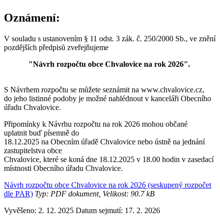
Oznámení:
V souladu s ustanovením § 11 odst. 3 zák. č. 250/2000 Sb., ve znění
pozdějších předpisů zveřejňujeme
"Návrh rozpočtu obce Chvalovice na rok 2026".
S Návrhem rozpočtu se můžete seznámit na www.chvalovice.cz,
do jeho listinné podoby je možné nahlédnout v kanceláři Obecního
úřadu Chvalovice.
Připomínky k Návrhu rozpočtu na rok 2026 mohou občané
uplatnit buď písemně do
18.12.2025 na Obecním úřadě Chvalovice nebo ústně na jednání
zastupitelstva obce
Chvalovice, které se koná dne 18.12.2025 v 18.00 hodin v zasedací
místnosti Obecního úřadu Chvalovice.
Návrh rozpočtu obce Chvalovice na rok 2026 (seskupený rozpočet
dle PAR)
Typ: PDF dokument, Velikost: 90.7 kB
Vyvěšeno: 2. 12. 2025
Datum sejmutí: 17. 2. 2026