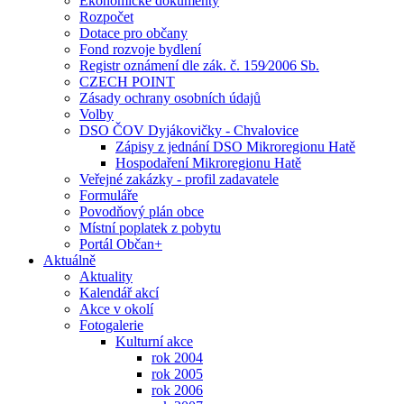
Ekonomické dokumenty
Rozpočet
Dotace pro občany
Fond rozvoje bydlení
Registr oznámení dle zák. č. 159⁄2006 Sb.
CZECH POINT
Zásady ochrany osobních údajů
Volby
DSO ČOV Dyjákovičky - Chvalovice
Zápisy z jednání DSO Mikroregionu Hatě
Hospodaření Mikroregionu Hatě
Veřejné zakázky - profil zadavatele
Formuláře
Povodňový plán obce
Místní poplatek z pobytu
Portál Občan+
Aktuálně
Aktuality
Kalendář akcí
Akce v okolí
Fotogalerie
Kulturní akce
rok 2004
rok 2005
rok 2006