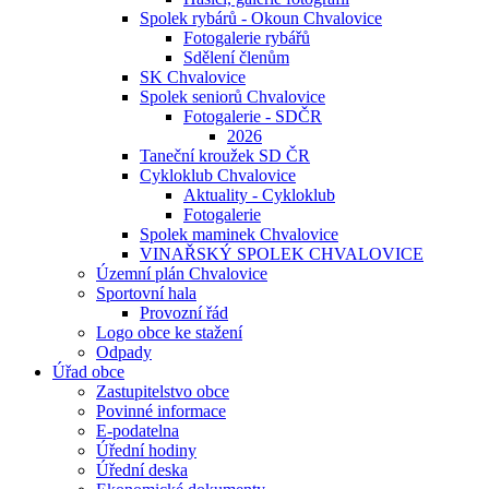
Spolek rybárů - Okoun Chvalovice
Fotogalerie rybářů
Sdělení členům
SK Chvalovice
Spolek seniorů Chvalovice
Fotogalerie - SDČR
2026
Taneční kroužek SD ČR
Cykloklub Chvalovice
Aktuality - Cykloklub
Fotogalerie
Spolek maminek Chvalovice
VINAŘSKÝ SPOLEK CHVALOVICE
Územní plán Chvalovice
Sportovní hala
Provozní řád
Logo obce ke stažení
Odpady
Úřad obce
Zastupitelstvo obce
Povinné informace
E-podatelna
Úřední hodiny
Úřední deska