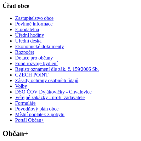
Úřad obce
Zastupitelstvo obce
Povinné informace
E-podatelna
Úřední hodiny
Úřední deska
Ekonomické dokumenty
Rozpočet
Dotace pro občany
Fond rozvoje bydlení
Registr oznámení dle zák. č. 159⁄2006 Sb.
CZECH POINT
Zásady ochrany osobních údajů
Volby
DSO ČOV Dyjákovičky - Chvalovice
Veřejné zakázky - profil zadavatele
Formuláře
Povodňový plán obce
Místní poplatek z pobytu
Portál Občan+
Občan+