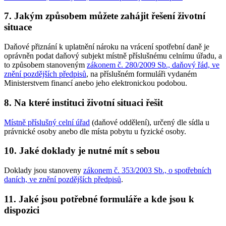
7. Jakým způsobem můžete zahájit řešení životní
situace
Daňové přiznání k uplatnění nároku na vrácení spotřební daně je
oprávněn podat daňový subjekt místně příslušnému celnímu úřadu, a
to způsobem stanoveným
zákonem č. 280/2009 Sb., daňový řád, ve
znění pozdějších předpisů
, na příslušném formuláři vydaném
Ministerstvem financí anebo jeho elektronickou podobou.
8. Na které instituci životní situaci řešit
Místně příslušný celní úřad
(daňové oddělení), určený dle sídla u
právnické osoby anebo dle místa pobytu u fyzické osoby.
10. Jaké doklady je nutné mít s sebou
Doklady jsou stanoveny
zákonem č. 353/2003 Sb., o spotřebních
daních, ve znění pozdějších předpisů
.
11. Jaké jsou potřebné formuláře a kde jsou k
dispozici