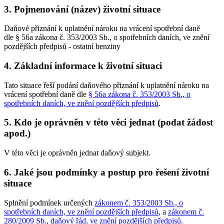
3. Pojmenování (název) životní situace
Daňové přiznání k uplatnění nároku na vrácení spotřební daně
dle § 56a zákona č. 353/2003 Sb., o spotřebních daních, ve znění
pozdějších předpisů - ostatní benziny
4. Základní informace k životní situaci
Tato situace řeší podání daňového přiznání k uplatnění nároku na
vrácení spotřební daně dle
§ 56a zákona č. 353/2003 Sb., o
spotřebních daních, ve znění pozdějších předpisů
.
5. Kdo je oprávněn v této věci jednat (podat žádost
apod.)
V této věci je oprávněn jednat daňový subjekt.
6. Jaké jsou podmínky a postup pro řešení životní
situace
Splnění podmínek určených
zákonem č. 353/2003 Sb., o
spotřebních daních, ve znění pozdějších předpisů
, a
zákonem č.
280/2009 Sb., daňový řád, ve znění pozdějších předpisů
.