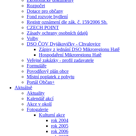
Ekonomické dokumenty
Rozpočet
Dotace pro občany
Fond rozvoje bydlení
Registr oznámení dle zák. č. 159⁄2006 Sb.
CZECH POINT
Zásady ochrany osobních údajů
Volby
DSO ČOV Dyjákovičky - Chvalovice
Zápisy z jednání DSO Mikroregionu Hatě
Hospodaření Mikroregionu Hatě
Veřejné zakázky - profil zadavatele
Formuláře
Povodňový plán obce
Místní poplatek z pobytu
Portál Občan+
Aktuálně
Aktuality
Kalendář akcí
Akce v okolí
Fotogalerie
Kulturní akce
rok 2004
rok 2005
rok 2006