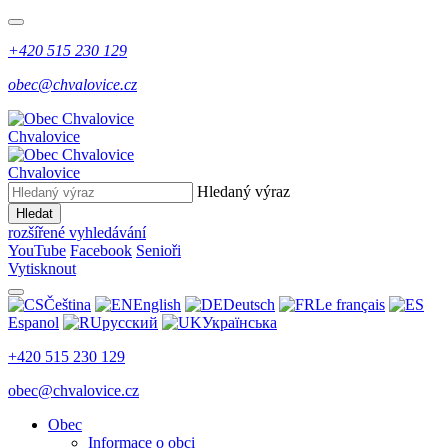
+420 515 230 129
obec@chvalovice.cz
Chvalovice
Chvalovice
Hledaný výraz
Hledat
rozšířené vyhledávání
YouTube
Facebook
Senioři
Vytisknout
Čeština
English
Deutsch
Le français
Espanol
русский
Українська
+420 515 230 129
obec@chvalovice.cz
Obec
Informace o obci