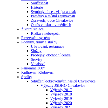
Současnost
Historie
Symboly obce - vlajka a znak
Památky a místní zajímavosti
Zpravodaj obce Chvalovice
O nás v tisku a v médicích
Životní situace
Rizika a nebezpečí
Rezervační systém
Podniky, firmy a služby
Ubytování, restaurace
Služby
Prodejny, obchodní centra
Servisy
Vinařství
Panorama 360°
Knihovna, Klubovna
Spolky
Sdružení dobrovolných hasičů Chvalovice
Výjezdy JSDHO Chvalovice
Výjezdy 2017
Výjezdy 2018
Výjezdy 2019
Výjezdy 2020
Výjezdy 2021