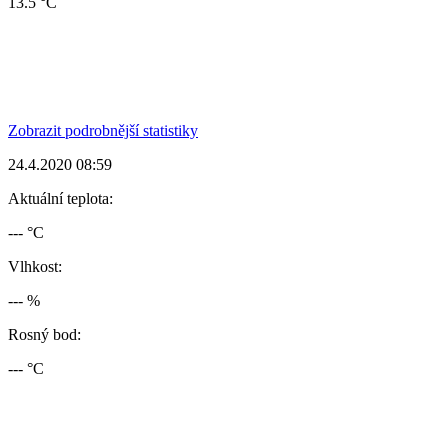
13.5 °C
Zobrazit podrobnější statistiky
24.4.2020 08:59
Aktuální teplota:
--- °C
Vlhkost:
--- %
Rosný bod:
--- °C