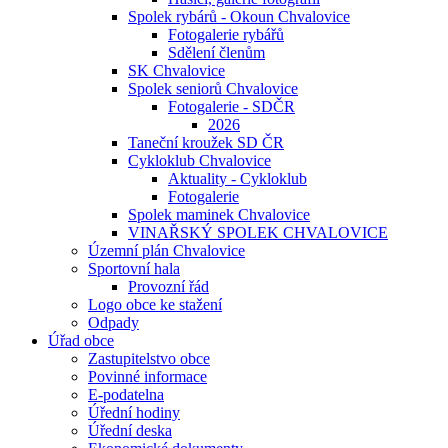
Spolek rybárů - Okoun Chvalovice
Fotogalerie rybářů
Sdělení členům
SK Chvalovice
Spolek seniorů Chvalovice
Fotogalerie - SDČR
2026
Taneční kroužek SD ČR
Cykloklub Chvalovice
Aktuality - Cykloklub
Fotogalerie
Spolek maminek Chvalovice
VINAŘSKÝ SPOLEK CHVALOVICE
Územní plán Chvalovice
Sportovní hala
Provozní řád
Logo obce ke stažení
Odpady
Úřad obce
Zastupitelstvo obce
Povinné informace
E-podatelna
Úřední hodiny
Úřední deska