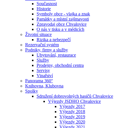
Současnost
Historie
Symboly obce - vlajka a znak
Památky a místní zajímavosti
Zpravodaj obce Chvalovice
O nás v tisku a v médicích
Životní situace
Rizika a nebezpečí
Rezervační systém
Podniky, firmy a služby
Ubytování, restaurace
Služby
Prodejny, obchodní centra
Servisy
Vinařství
Panorama 360°
Knihovna, Klubovna
Spolky
Sdružení dobrovolných hasičů Chvalovice
Výjezdy JSDHO Chvalovice
Výjezdy 2017
Výjezdy 2018
Výjezdy 2019
Výjezdy 2020
Výjezdy 2021