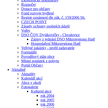
Ekonomické dokumenty
Rozpočet
Dotace pro občany
Fond rozvoje bydlení
Registr oznámení dle zák. č. 159⁄2006 Sb.
CZECH POINT
Zásady ochrany osobních údajů
Volby
DSO ČOV Dyjákovičky - Chvalovice
Zápisy z jednání DSO Mikroregionu Hatě
Hospodaření Mikroregionu Hatě
Veřejné zakázky - profil zadavatele
Formuláře
Povodňový plán obce
Místní poplatek z pobytu
Portál Občan+
Aktuálně
Aktuality
Kalendář akcí
Akce v okolí
Fotogalerie
Kulturní akce
rok 2004
rok 2005
rok 2006