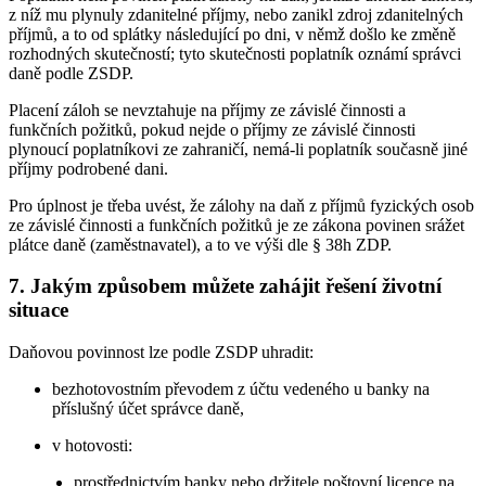
z níž mu plynuly zdanitelné příjmy, nebo zanikl zdroj zdanitelných
příjmů, a to od splátky následující po dni, v němž došlo ke změně
rozhodných skutečností; tyto skutečnosti poplatník oznámí správci
daně podle ZSDP.
Placení záloh se nevztahuje na příjmy ze závislé činnosti a
funkčních požitků, pokud nejde o příjmy ze závislé činnosti
plynoucí poplatníkovi ze zahraničí, nemá-li poplatník současně jiné
příjmy podrobené dani.
Pro úplnost je třeba uvést, že zálohy na daň z příjmů fyzických osob
ze závislé činnosti a funkčních požitků je ze zákona povinen srážet
plátce daně (zaměstnavatel), a to ve výši dle § 38h ZDP.
7. Jakým způsobem můžete zahájit řešení životní
situace
Daňovou povinnost lze podle ZSDP uhradit:
bezhotovostním převodem z účtu vedeného u banky na
příslušný účet správce daně,
v hotovosti:
prostřednictvím banky nebo držitele poštovní licence na