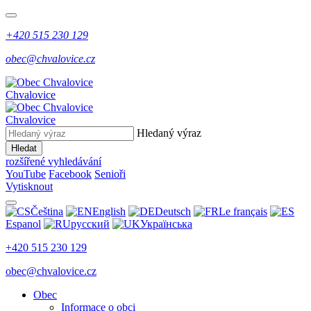
+420 515 230 129
obec@chvalovice.cz
Chvalovice
Chvalovice
Hledaný výraz
Hledat
rozšířené vyhledávání
YouTube
Facebook
Senioři
Vytisknout
Čeština
English
Deutsch
Le français
Espanol
русский
Українська
+420 515 230 129
obec@chvalovice.cz
Obec
Informace o obci