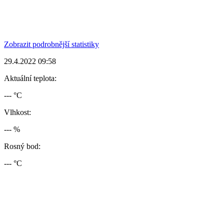
Zobrazit podrobnější statistiky
29.4.2022 09:58
Aktuální teplota:
--- °C
Vlhkost:
--- %
Rosný bod:
--- °C