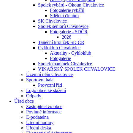
Spolek rybárů - Okoun Chvalovice
Fotogalerie rybářů
Sdělení členům
SK Chvalovice
Spolek seniorů Chvalovice
Fotogalerie - SDČR
2026
Taneční kroužek SD ČR
Cykloklub Chvalovice
Aktuality - Cykloklub
Fotogalerie
Spolek maminek Chvalovice
VINAŘSKÝ SPOLEK CHVALOVICE
Územní plán Chvalovice
Sportovní hala
Provozní řád
Logo obce ke stažení
Odpady
Úřad obce
Zastupitelstvo obce
Povinné informace
E-podatelna
Úřední hodiny
Úřední deska