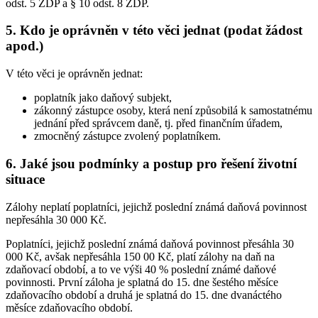
odst. 5 ZDP a § 10 odst. 8 ZDP.
5. Kdo je oprávněn v této věci jednat (podat žádost
apod.)
V této věci je oprávněn jednat:
poplatník jako daňový subjekt,
zákonný zástupce osoby, která není způsobilá k samostatnému
jednání před správcem daně, tj. před finančním úřadem,
zmocněný zástupce zvolený poplatníkem.
6. Jaké jsou podmínky a postup pro řešení životní
situace
Zálohy neplatí poplatníci, jejichž poslední známá daňová povinnost
nepřesáhla 30 000 Kč.
Poplatníci, jejichž poslední známá daňová povinnost přesáhla 30
000 Kč, avšak nepřesáhla 150 00 Kč, platí zálohy na daň na
zdaňovací období, a to ve výši 40 % poslední známé daňové
povinnosti. První záloha je splatná do 15. dne šestého měsíce
zdaňovacího období a druhá je splatná do 15. dne dvanáctého
měsíce zdaňovacího období.