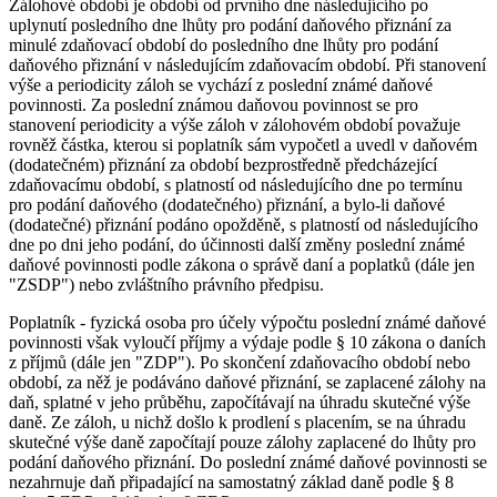
Zálohové období je období od prvního dne následujícího po
uplynutí posledního dne lhůty pro podání daňového přiznání za
minulé zdaňovací období do posledního dne lhůty pro podání
daňového přiznání v následujícím zdaňovacím období. Při stanovení
výše a periodicity záloh se vychází z poslední známé daňové
povinnosti. Za poslední známou daňovou povinnost se pro
stanovení periodicity a výše záloh v zálohovém období považuje
rovněž částka, kterou si poplatník sám vypočetl a uvedl v daňovém
(dodatečném) přiznání za období bezprostředně předcházející
zdaňovacímu období, s platností od následujícího dne po termínu
pro podání daňového (dodatečného) přiznání, a bylo-li daňové
(dodatečné) přiznání podáno opožděně, s platností od následujícího
dne po dni jeho podání, do účinnosti další změny poslední známé
daňové povinnosti podle zákona o správě daní a poplatků (dále jen
"ZSDP") nebo zvláštního právního předpisu.
Poplatník - fyzická osoba pro účely výpočtu poslední známé daňové
povinnosti však vyloučí příjmy a výdaje podle § 10 zákona o daních
z příjmů (dále jen "ZDP"). Po skončení zdaňovacího období nebo
období, za něž je podáváno daňové přiznání, se zaplacené zálohy na
daň, splatné v jeho průběhu, započítávají na úhradu skutečné výše
daně. Ze záloh, u nichž došlo k prodlení s placením, se na úhradu
skutečné výše daně započítají pouze zálohy zaplacené do lhůty pro
podání daňového přiznání. Do poslední známé daňové povinnosti se
nezahrnuje daň připadající na samostatný základ daně podle § 8