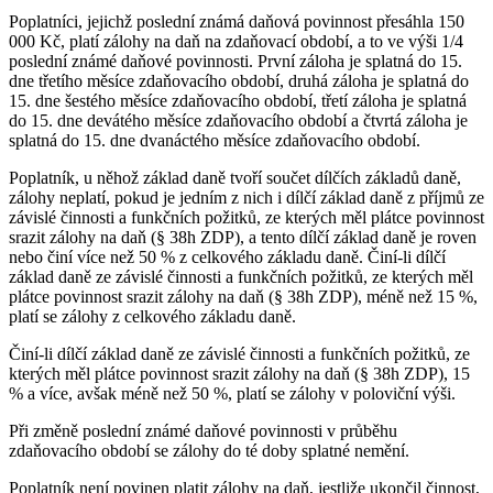
Poplatníci, jejichž poslední známá daňová povinnost přesáhla 150
000 Kč, platí zálohy na daň na zdaňovací období, a to ve výši 1/4
poslední známé daňové povinnosti. První záloha je splatná do 15.
dne třetího měsíce zdaňovacího období, druhá záloha je splatná do
15. dne šestého měsíce zdaňovacího období, třetí záloha je splatná
do 15. dne devátého měsíce zdaňovacího období a čtvrtá záloha je
splatná do 15. dne dvanáctého měsíce zdaňovacího období.
Poplatník, u něhož základ daně tvoří součet dílčích základů daně,
zálohy neplatí, pokud je jedním z nich i dílčí základ daně z příjmů ze
závislé činnosti a funkčních požitků, ze kterých měl plátce povinnost
srazit zálohy na daň (§ 38h ZDP), a tento dílčí základ daně je roven
nebo činí více než 50 % z celkového základu daně. Činí-li dílčí
základ daně ze závislé činnosti a funkčních požitků, ze kterých měl
plátce povinnost srazit zálohy na daň (§ 38h ZDP), méně než 15 %,
platí se zálohy z celkového základu daně.
Činí-li dílčí základ daně ze závislé činnosti a funkčních požitků, ze
kterých měl plátce povinnost srazit zálohy na daň (§ 38h ZDP), 15
% a více, avšak méně než 50 %, platí se zálohy v poloviční výši.
Při změně poslední známé daňové povinnosti v průběhu
zdaňovacího období se zálohy do té doby splatné nemění.
Poplatník není povinen platit zálohy na daň, jestliže ukončil činnost,