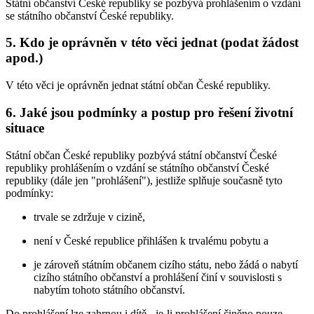
Státní občanství České republiky se pozbývá prohlášením o vzdání
se státního občanství České republiky.
5. Kdo je oprávněn v této věci jednat (podat žádost
apod.)
V této věci je oprávněn jednat státní občan České republiky.
6. Jaké jsou podmínky a postup pro řešení životní
situace
Státní občan České republiky pozbývá státní občanství České
republiky prohlášením o vzdání se státního občanství České
republiky (dále jen "prohlášení"), jestliže splňuje současně tyto
podmínky:
trvale se zdržuje v cizině,
není v České republice přihlášen k trvalému pobytu a
je zároveň státním občanem cizího státu, nebo žádá o nabytí
cizího státního občanství a prohlášení činí v souvislosti s
nabytím tohoto státního občanství.
Do prohlášení lze zahrnou i dítě - je-li prohlášení činěno pouze