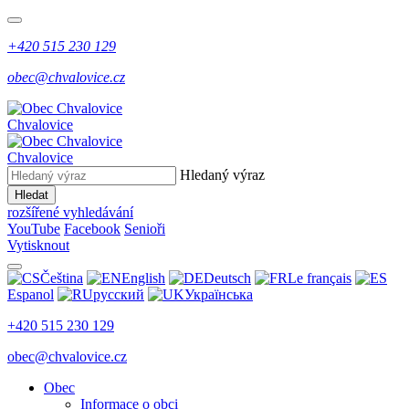
+420 515 230 129
obec@chvalovice.cz
Chvalovice
Chvalovice
Hledaný výraz
Hledat
rozšířené vyhledávání
YouTube
Facebook
Senioři
Vytisknout
Čeština
English
Deutsch
Le français
Espanol
русский
Українська
+420 515 230 129
obec@chvalovice.cz
Obec
Informace o obci