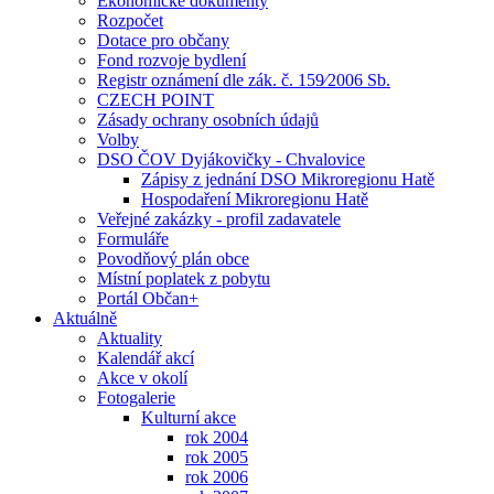
Ekonomické dokumenty
Rozpočet
Dotace pro občany
Fond rozvoje bydlení
Registr oznámení dle zák. č. 159⁄2006 Sb.
CZECH POINT
Zásady ochrany osobních údajů
Volby
DSO ČOV Dyjákovičky - Chvalovice
Zápisy z jednání DSO Mikroregionu Hatě
Hospodaření Mikroregionu Hatě
Veřejné zakázky - profil zadavatele
Formuláře
Povodňový plán obce
Místní poplatek z pobytu
Portál Občan+
Aktuálně
Aktuality
Kalendář akcí
Akce v okolí
Fotogalerie
Kulturní akce
rok 2004
rok 2005
rok 2006