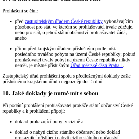
Prohlášení se činí:
před
zastupitelským úřadem České republiky
vykonávajícím
působnost pro stát, ve kterém se prohlašovatel trvale zdržuje,
nebo pro stát, o jehož státní občanství prohlašovatel žádá,
anebo
přímo před krajským úřadem příslušným podle místa
posledního trvalého pobytu na území České republiky; pokud
prohlašovatel trvalý pobyt na území České republiky nikdy
neměl, je místně příslušným
Úřad městské části Praha 1
.
Zastupitelský úřad prohlášení spolu s předloženými doklady zašle
příslušnému krajskému úřadu nejpozději do 15 dnů.
10. Jaké doklady je nutné mít s sebou
Při podání prohlášení prohlašovatel prokáže státní občanství České
republiky a k prohlášení připojí:
doklad prokazující pobyt v cizině a
doklad o nabytí cizího státního občanství nebo doklad
prokazující přislíbení nabytí cizího státního občanství.