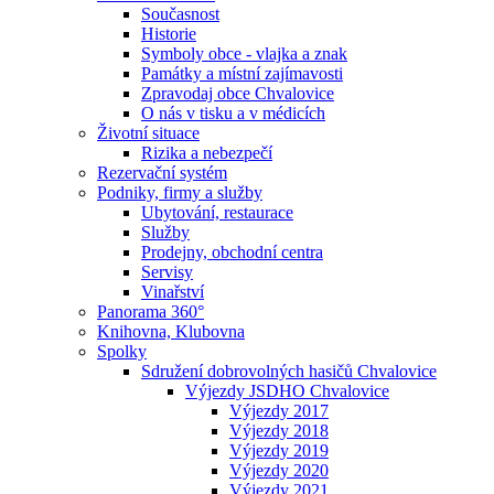
Současnost
Historie
Symboly obce - vlajka a znak
Památky a místní zajímavosti
Zpravodaj obce Chvalovice
O nás v tisku a v médicích
Životní situace
Rizika a nebezpečí
Rezervační systém
Podniky, firmy a služby
Ubytování, restaurace
Služby
Prodejny, obchodní centra
Servisy
Vinařství
Panorama 360°
Knihovna, Klubovna
Spolky
Sdružení dobrovolných hasičů Chvalovice
Výjezdy JSDHO Chvalovice
Výjezdy 2017
Výjezdy 2018
Výjezdy 2019
Výjezdy 2020
Výjezdy 2021