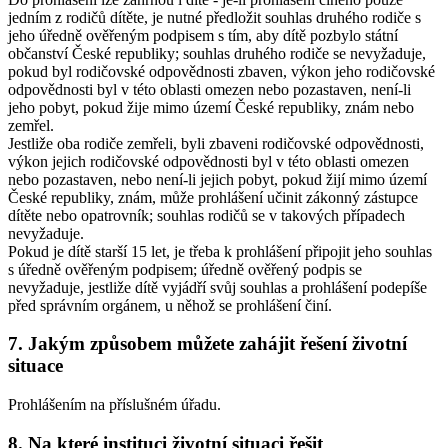
jedním z rodičů dítěte, je nutné předložit souhlas druhého rodiče s
jeho úředně ověřeným podpisem s tím, aby dítě pozbylo státní
občanství České republiky; souhlas druhého rodiče se nevyžaduje,
pokud byl rodičovské odpovědnosti zbaven, výkon jeho rodičovské
odpovědnosti byl v této oblasti omezen nebo pozastaven, není-li
jeho pobyt, pokud žije mimo území České republiky, znám nebo
zemřel.
Jestliže oba rodiče zemřeli, byli zbaveni rodičovské odpovědnosti,
výkon jejich rodičovské odpovědnosti byl v této oblasti omezen
nebo pozastaven, nebo není-li jejich pobyt, pokud žijí mimo území
České republiky, znám, může prohlášení učinit zákonný zástupce
dítěte nebo opatrovník; souhlas rodičů se v takových případech
nevyžaduje.
Pokud je dítě starší 15 let, je třeba k prohlášení připojit jeho souhlas
s úředně ověřeným podpisem; úředně ověřený podpis se
nevyžaduje, jestliže dítě vyjádří svůj souhlas a prohlášení podepíše
před správním orgánem, u něhož se prohlášení činí.
7. Jakým způsobem můžete zahájit řešení životní
situace
Prohlášením na příslušném úřadu.
8. Na které instituci životní situaci řešit