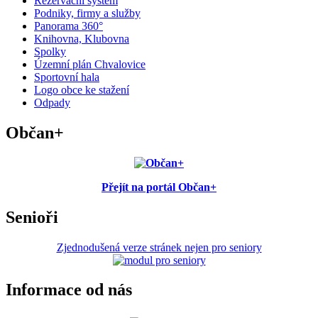
Rezervační systém
Podniky, firmy a služby
Panorama 360°
Knihovna, Klubovna
Spolky
Územní plán Chvalovice
Sportovní hala
Logo obce ke stažení
Odpady
Občan+
Přejít na portál Občan+
Senioři
Zjednodušená verze stránek nejen pro seniory
Informace od nás