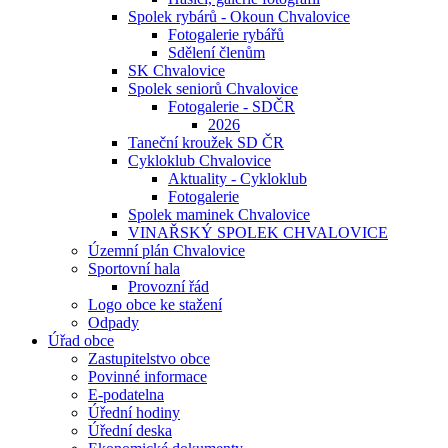
Spolek rybárů - Okoun Chvalovice
Fotogalerie rybářů
Sdělení členům
SK Chvalovice
Spolek seniorů Chvalovice
Fotogalerie - SDČR
2026
Taneční kroužek SD ČR
Cykloklub Chvalovice
Aktuality - Cykloklub
Fotogalerie
Spolek maminek Chvalovice
VINAŘSKÝ SPOLEK CHVALOVICE
Územní plán Chvalovice
Sportovní hala
Provozní řád
Logo obce ke stažení
Odpady
Úřad obce
Zastupitelstvo obce
Povinné informace
E-podatelna
Úřední hodiny
Úřední deska