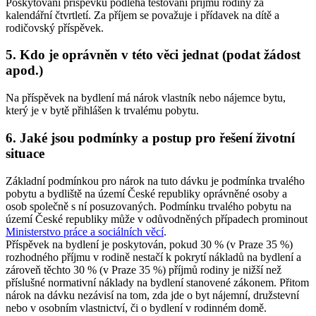
Poskytování příspěvku podléhá testování příjmů rodiny za
kalendářní čtvrtletí. Za příjem se považuje i přídavek na dítě a
rodičovský příspěvek.
5. Kdo je oprávněn v této věci jednat (podat žádost
apod.)
Na příspěvek na bydlení má nárok vlastník nebo nájemce bytu,
který je v bytě přihlášen k trvalému pobytu.
6. Jaké jsou podmínky a postup pro řešení životní
situace
Základní podmínkou pro nárok na tuto dávku je podmínka trvalého
pobytu a bydliště na území České republiky oprávněné osoby a
osob společně s ní posuzovaných. Podmínku trvalého pobytu na
území České republiky může v odůvodněných případech prominout
Ministerstvo práce a sociálních věcí
.
Příspěvek na bydlení je poskytován, pokud 30 % (v Praze 35 %)
rozhodného příjmu v rodině nestačí k pokrytí nákladů na bydlení a
zároveň těchto 30 % (v Praze 35 %) příjmů rodiny je nižší než
příslušné normativní náklady na bydlení stanovené zákonem. Přitom
nárok na dávku nezávisí na tom, zda jde o byt nájemní, družstevní
nebo v osobním vlastnictví, či o bydlení v rodinném domě.