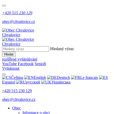
+420 515 230 129
obec@chvalovice.cz
Chvalovice
Chvalovice
Hledaný výraz
Hledat
rozšířené vyhledávání
YouTube
Facebook
Senioři
Vytisknout
Čeština
English
Deutsch
Le français
Espanol
русский
Українська
+420 515 230 129
obec@chvalovice.cz
Obec
Informace o obci