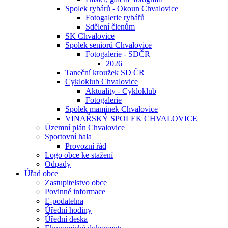
Spolek rybárů - Okoun Chvalovice
Fotogalerie rybářů
Sdělení členům
SK Chvalovice
Spolek seniorů Chvalovice
Fotogalerie - SDČR
2026
Taneční kroužek SD ČR
Cykloklub Chvalovice
Aktuality - Cykloklub
Fotogalerie
Spolek maminek Chvalovice
VINAŘSKÝ SPOLEK CHVALOVICE
Územní plán Chvalovice
Sportovní hala
Provozní řád
Logo obce ke stažení
Odpady
Úřad obce
Zastupitelstvo obce
Povinné informace
E-podatelna
Úřední hodiny
Úřední deska