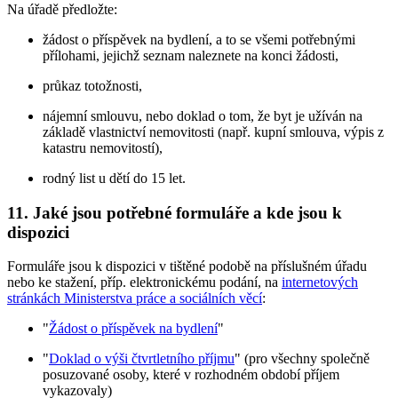
Na úřadě předložte:
žádost o příspěvek na bydlení, a to se všemi potřebnými
přílohami, jejichž seznam naleznete na konci žádosti,
průkaz totožnosti,
nájemní smlouvu, nebo doklad o tom, že byt je užíván na
základě vlastnictví nemovitosti (např. kupní smlouva, výpis z
katastru nemovitostí),
rodný list u dětí do 15 let.
11. Jaké jsou potřebné formuláře a kde jsou k
dispozici
Formuláře jsou k dispozici v tištěné podobě na příslušném úřadu
nebo ke stažení, příp. elektronickému podání, na
internetových
stránkách Ministerstva práce a sociálních věcí
:
"
Žádost o příspěvek na bydlení
"
"
Doklad o výši čtvrtletního příjmu
" (pro všechny společně
posuzované osoby, které v rozhodném období příjem
vykazovaly)