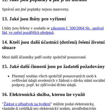
Správní ani jiné poplatky nejsou stanoveny.
13. Jaké jsou lhůty pro vyřízení
Lhůty jsou řešeny v souladu se
zákonem č. 500/2004 Sb., správní
řád, ve znění pozdějších předpisů
.
14. Kteří jsou další účastníci (dotčení) řešení životní
situace
Mezi další účastníky patří osoby společně posuzované.
15. Jaké další činnosti jsou po žadateli požadovány
Písemný souhlas všech společně posuzovaných osob k
ověřování údajů uvedených v žádosti o dávku státní sociální
podpory, popř. ke zjišťování těchto údajů.
16. Elektronická služba, kterou lze využít
"
Žádost o příspěvek na bydlení
" můžete podat elektronicky,
vlastníte-li certifikát pro elektronický podpis, prostřednictvím