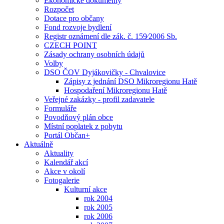
Ekonomické dokumenty
Rozpočet
Dotace pro občany
Fond rozvoje bydlení
Registr oznámení dle zák. č. 159⁄2006 Sb.
CZECH POINT
Zásady ochrany osobních údajů
Volby
DSO ČOV Dyjákovičky - Chvalovice
Zápisy z jednání DSO Mikroregionu Hatě
Hospodaření Mikroregionu Hatě
Veřejné zakázky - profil zadavatele
Formuláře
Povodňový plán obce
Místní poplatek z pobytu
Portál Občan+
Aktuálně
Aktuality
Kalendář akcí
Akce v okolí
Fotogalerie
Kulturní akce
rok 2004
rok 2005
rok 2006