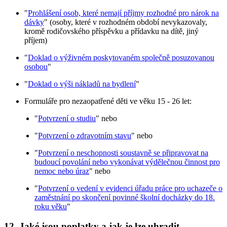
"
Prohlášení osob, které nemají příjmy rozhodné pro nárok na
dávky
" (osoby, které v rozhodném období nevykazovaly,
kromě rodičovského příspěvku a přídavku na dítě, jiný
příjem)
"
Doklad o výživném poskytovaném společně posuzovanou
osobou
"
"
Doklad o výši nákladů na bydlení
"
Formuláře pro nezaopatřené děti ve věku 15 - 26 let:
"
Potvrzení o studiu
" nebo
"
Potvrzení o zdravotním stavu
" nebo
"
Potvrzení o neschopnosti soustavně se připravovat na
budoucí povolání nebo vykonávat výdělečnou činnost pro
nemoc nebo úraz
" nebo
"
Potvrzení o vedení v evidenci úřadu práce pro uchazeče o
zaměstnání po skončení povinné školní docházky do 18.
roku věku
"
12. Jaké jsou poplatky a jak je lze uhradit