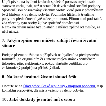
U příspěvku na bydlení je okruh společně posuzovaných osob
stanoven zcela jinak, než u ostatních dávek státní sociální podpory.
Společně jsou posuzovány všechny osoby, které jsou v předmětném
bytě hlášeny k trvalému pobytu. Podmínku hlášení k trvalému
pobytu v předmětném bytě nelze prominout. Přitom není podstatné,
zda všechny tyto osoby žijí ve společné domácnosti.
Nárok na dávku může být uplatněn 3 měsíce zpětně od měsíce, za
nějž náleží.
7. Jakým způsobem můžete zahájit řešení životní
situace
Podejte písemnou žádost o příspěvek na bydlení na předepsaném
formuláři (na originálním či z internetových stránek vytištěném
tiskopisu, příp. elektronicky, pokud vlastníte certifikát pro
elektronický podpis) na příslušný úřad.
8. Na které instituci životní situaci řešit
Obraťte se na
Úřad práce České republiky - krajskou pobočku
, resp.
kontaktní pracoviště, dle místa vašeho trvalého pobytu.
10. Jaké doklady je nutné mít s sebou