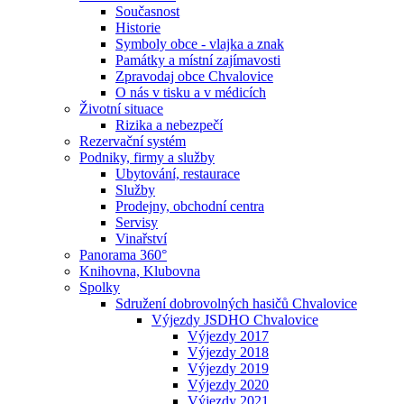
Současnost
Historie
Symboly obce - vlajka a znak
Památky a místní zajímavosti
Zpravodaj obce Chvalovice
O nás v tisku a v médicích
Životní situace
Rizika a nebezpečí
Rezervační systém
Podniky, firmy a služby
Ubytování, restaurace
Služby
Prodejny, obchodní centra
Servisy
Vinařství
Panorama 360°
Knihovna, Klubovna
Spolky
Sdružení dobrovolných hasičů Chvalovice
Výjezdy JSDHO Chvalovice
Výjezdy 2017
Výjezdy 2018
Výjezdy 2019
Výjezdy 2020
Výjezdy 2021