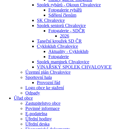
Spolek rybárů - Okoun Chvalovice
Fotogalerie rybářů
Sdělení členům
SK Chvalovice
Spolek seniorů Chvalovice
Fotogalerie - SDČR
2026
Taneční kroužek SD ČR
Cykloklub Chvalovice
Aktuality - Cykloklub
Fotogalerie
Spolek maminek Chvalovice
VINAŘSKÝ SPOLEK CHVALOVICE
Územní plán Chvalovice
Sportovní hala
Provozní řád
Logo obce ke stažení
Odpady
Úřad obce
Zastupitelstvo obce
Povinné informace
E-podatelna
Úřední hodiny
Úřední deska