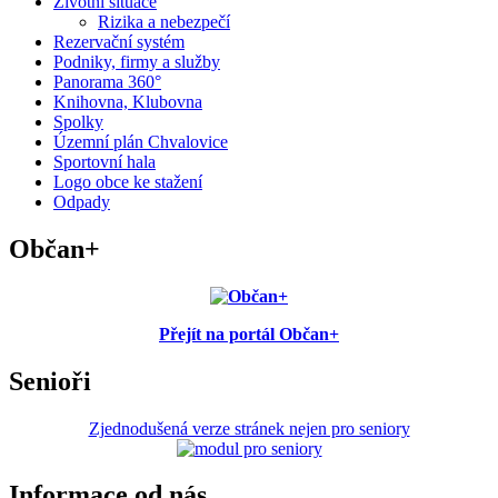
Životní situace
Rizika a nebezpečí
Rezervační systém
Podniky, firmy a služby
Panorama 360°
Knihovna, Klubovna
Spolky
Územní plán Chvalovice
Sportovní hala
Logo obce ke stažení
Odpady
Občan+
Přejít na portál Občan+
Senioři
Zjednodušená verze stránek nejen pro seniory
Informace od nás