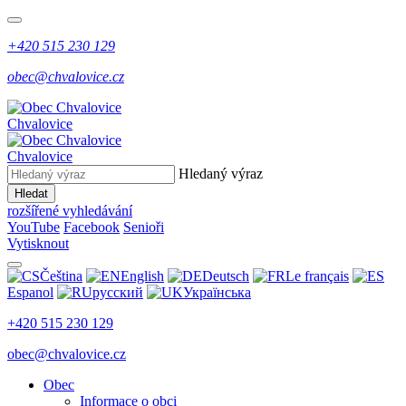
+420 515 230 129
obec@chvalovice.cz
Chvalovice
Chvalovice
Hledaný výraz
Hledat
rozšířené vyhledávání
YouTube
Facebook
Senioři
Vytisknout
Čeština
English
Deutsch
Le français
Espanol
русский
Українська
+420 515 230 129
obec@chvalovice.cz
Obec
Informace o obci