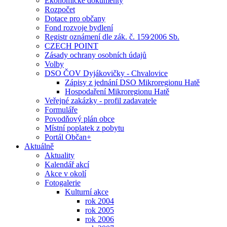
Ekonomické dokumenty
Rozpočet
Dotace pro občany
Fond rozvoje bydlení
Registr oznámení dle zák. č. 159⁄2006 Sb.
CZECH POINT
Zásady ochrany osobních údajů
Volby
DSO ČOV Dyjákovičky - Chvalovice
Zápisy z jednání DSO Mikroregionu Hatě
Hospodaření Mikroregionu Hatě
Veřejné zakázky - profil zadavatele
Formuláře
Povodňový plán obce
Místní poplatek z pobytu
Portál Občan+
Aktuálně
Aktuality
Kalendář akcí
Akce v okolí
Fotogalerie
Kulturní akce
rok 2004
rok 2005
rok 2006