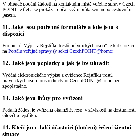
V případě podání žádosti na kontaktním místě veřejné správy Czech
POINT je třeba se prokázat občanským průkazem nebo cestovním
pasem.
11. Jaké jsou potřebné formuláře a kde jsou k
dispozici
Formulář "Výpis z Rejstříku trestů právnických osob" je k dispozici
na
Portálu veřejné správy (v sekci CzechPOINT@home)
.
12. Jaké jsou poplatky a jak je lze uhradit
Vydání elektronického výpisu z evidence Rejstříku trestů
právnických osob prostřednictvím CzechPOINT@home není
zpoplatněno.
13. Jaké jsou lhůty pro vyřízení
Podaná žádost je vyřízena okamžitě, resp. v závislosti na dostupnosti
cílového rejstříku.
14. Kteří jsou další účastníci (dotčení) řešení životní
situace