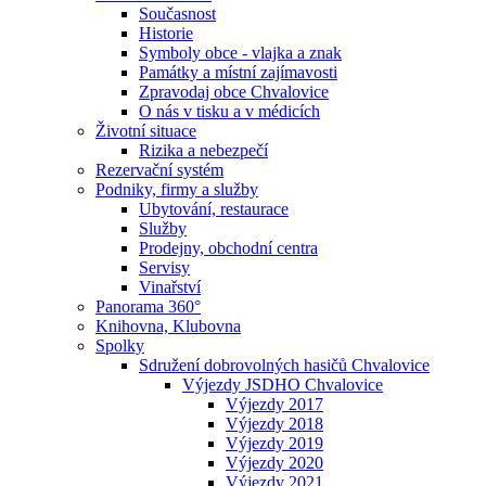
Současnost
Historie
Symboly obce - vlajka a znak
Památky a místní zajímavosti
Zpravodaj obce Chvalovice
O nás v tisku a v médicích
Životní situace
Rizika a nebezpečí
Rezervační systém
Podniky, firmy a služby
Ubytování, restaurace
Služby
Prodejny, obchodní centra
Servisy
Vinařství
Panorama 360°
Knihovna, Klubovna
Spolky
Sdružení dobrovolných hasičů Chvalovice
Výjezdy JSDHO Chvalovice
Výjezdy 2017
Výjezdy 2018
Výjezdy 2019
Výjezdy 2020
Výjezdy 2021