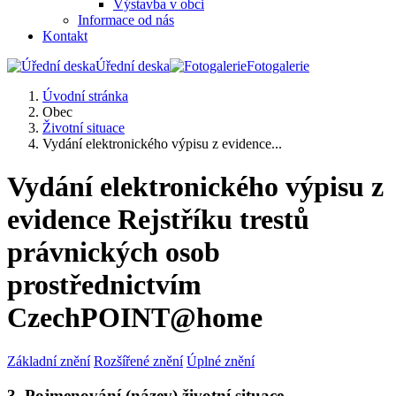
Výstavba v obci
Informace od nás
Kontakt
Úřední deska
Fotogalerie
Úvodní stránka
Obec
Životní situace
Vydání elektronického výpisu z evidence...
Vydání elektronického výpisu z
evidence Rejstříku trestů
právnických osob
prostřednictvím
CzechPOINT@home
Základní znění
Rozšířené znění
Úplné znění
3. Pojmenování (název) životní situace