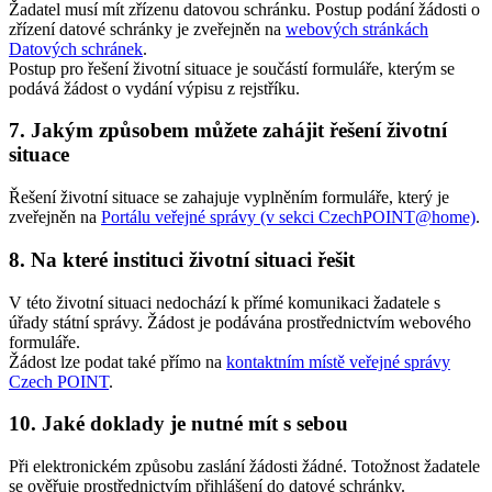
Žadatel musí mít zřízenu datovou schránku. Postup podání žádosti o
zřízení datové schránky je zveřejněn na
webových stránkách
Datových schránek
.
Postup pro řešení životní situace je součástí formuláře, kterým se
podává žádost o vydání výpisu z rejstříku.
7. Jakým způsobem můžete zahájit řešení životní
situace
Řešení životní situace se zahajuje vyplněním formuláře, který je
zveřejněn na
Portálu veřejné správy (v sekci CzechPOINT@home)
.
8. Na které instituci životní situaci řešit
V této životní situaci nedochází k přímé komunikaci žadatele s
úřady státní správy. Žádost je podávána prostřednictvím webového
formuláře.
Žádost lze podat také přímo na
kontaktním místě veřejné správy
Czech POINT
.
10. Jaké doklady je nutné mít s sebou
Při elektronickém způsobu zaslání žádosti žádné. Totožnost žadatele
se ověřuje prostřednictvím přihlášení do datové schránky.