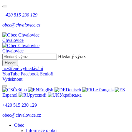
+420 515 230 129
obec@chvalovice.cz
Chvalovice
Chvalovice
Hledaný výraz
Hledat
rozšířené vyhledávání
YouTube
Facebook
Senioři
Vytisknout
Čeština
English
Deutsch
Le français
Espanol
русский
Українська
+420 515 230 129
obec@chvalovice.cz
Obec
Informace o obci