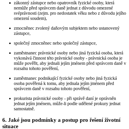
zákonný zástupce nebo opatrovník fyzické osoby, která
nemůže před správcem daně jednat z důvodu omezené
svéprávnosti (zejm. pro nedostatek věku nebo z důvodu jejího
omezení soudem),
zmocněnec zvolený daňovým subjektem nebo ustanovený
zástupce,
společný zmocněnec nebo společný zástupce,
zaměstnanec právnické osoby nebo jiná fyzická osoba, která
vykonává činnost této právnické osoby - právnická osoba je
může pověřit, aby jednali jejím jménem před správcem daně v
rozsahu tohoto pověření,
zaměstnanec podnikající fyzické osoby nebo jiná fyzická
osoba pověřená k tomu, aby jednala jejím jménem před
správcem daně v rozsahu tohoto pověření,
prokurista právnické osoby - při správě daní je oprávněn
jednat jejím jménem, může-li podle udělené prokury jednat
samostatně.
6. Jaké jsou podmínky a postup pro řešení životní
situace