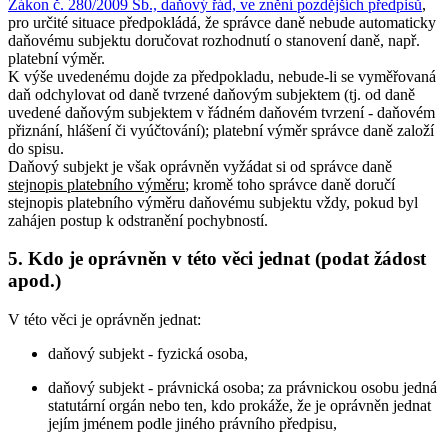
Zákon č. 280/2009 Sb., daňový řád, ve znění pozdějších předpisů
,
pro určité situace předpokládá, že správce daně nebude automaticky
daňovému subjektu doručovat rozhodnutí o stanovení daně, např.
platební výměr.
K výše uvedenému dojde za předpokladu, nebude-li se vyměřovaná
daň odchylovat od daně tvrzené daňovým subjektem (tj. od daně
uvedené daňovým subjektem v řádném daňovém tvrzení - daňovém
přiznání, hlášení či vyúčtování); platební výměr správce daně založí
do spisu.
Daňový subjekt je však oprávněn vyžádat si od správce daně
stejnopis platebního výměru
; kromě toho správce daně doručí
stejnopis platebního výměru daňovému subjektu vždy, pokud byl
zahájen postup k odstranění pochybností.
5. Kdo je oprávněn v této věci jednat (podat žádost
apod.)
V této věci je oprávněn jednat:
daňový subjekt - fyzická osoba,
daňový subjekt - právnická osoba; za právnickou osobu jedná
statutární orgán nebo ten, kdo prokáže, že je oprávněn jednat
jejím jménem podle jiného právního předpisu,