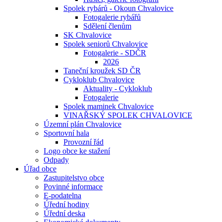
Spolek rybárů - Okoun Chvalovice
Fotogalerie rybářů
Sdělení členům
SK Chvalovice
Spolek seniorů Chvalovice
Fotogalerie - SDČR
2026
Taneční kroužek SD ČR
Cykloklub Chvalovice
Aktuality - Cykloklub
Fotogalerie
Spolek maminek Chvalovice
VINAŘSKÝ SPOLEK CHVALOVICE
Územní plán Chvalovice
Sportovní hala
Provozní řád
Logo obce ke stažení
Odpady
Úřad obce
Zastupitelstvo obce
Povinné informace
E-podatelna
Úřední hodiny
Úřední deska