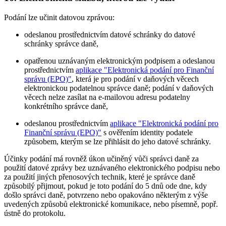
Podání lze učinit datovou zprávou:
odeslanou prostřednictvím datové schránky do datové
schránky správce daně,
opatřenou uznávaným elektronickým podpisem a odeslanou
prostřednictvím
aplikace "Elektronická podání pro Finanční
správu (EPO)"
, která je pro podání v daňových věcech
elektronickou podatelnou správce daně; podání v daňových
věcech nelze zasílat na e-mailovou adresu podatelny
konkrétního správce daně,
odeslanou prostřednictvím
aplikace "Elektronická podání pro
Finanční správu (EPO)"
s ověřením identity podatele
způsobem, kterým se lze přihlásit do jeho datové schránky.
Účinky podání má rovněž úkon učiněný vůči správci daně za
použití datové zprávy bez uznávaného elektronického podpisu nebo
za použití jiných přenosových technik, které je správce daně
způsobilý přijmout, pokud je toto podání do 5 dnů ode dne, kdy
došlo správci daně, potvrzeno nebo opakováno některým z výše
uvedených způsobů elektronické komunikace, nebo písemně, popř.
ústně do protokolu.