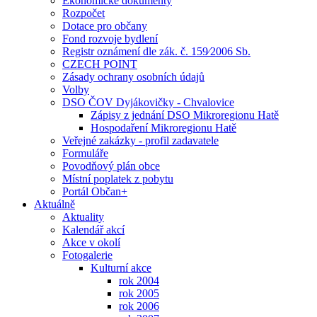
Ekonomické dokumenty
Rozpočet
Dotace pro občany
Fond rozvoje bydlení
Registr oznámení dle zák. č. 159⁄2006 Sb.
CZECH POINT
Zásady ochrany osobních údajů
Volby
DSO ČOV Dyjákovičky - Chvalovice
Zápisy z jednání DSO Mikroregionu Hatě
Hospodaření Mikroregionu Hatě
Veřejné zakázky - profil zadavatele
Formuláře
Povodňový plán obce
Místní poplatek z pobytu
Portál Občan+
Aktuálně
Aktuality
Kalendář akcí
Akce v okolí
Fotogalerie
Kulturní akce
rok 2004
rok 2005
rok 2006