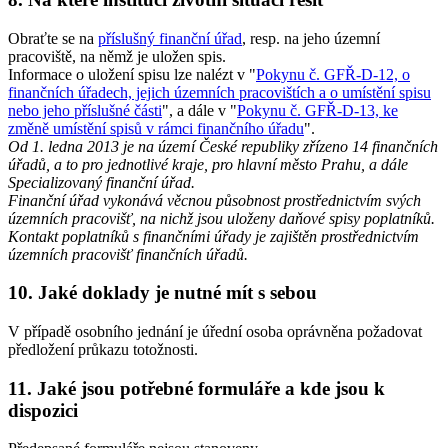
Obraťte se na
příslušný finanční úřad
, resp. na jeho územní
pracoviště, na němž je uložen spis.
Informace o uložení spisu lze nalézt v "
Pokynu č. GFŘ-D-12, o
finančních úřadech, jejich územních pracovištích a o umístění spisu
nebo jeho příslušné části
", a dále v "
Pokynu č. GFŘ-D-13, ke
změně umístění spisů v rámci finančního úřadu
".
Od 1. ledna 2013 je na území České republiky zřízeno 14 finančních
úřadů, a to pro jednotlivé kraje, pro hlavní město Prahu, a dále
Specializovaný finanční úřad.
Finanční úřad vykonává věcnou působnost prostřednictvím svých
územních pracovišť, na nichž jsou uloženy daňové spisy poplatníků.
Kontakt poplatníků s finančními úřady je zajištěn prostřednictvím
územních pracovišť finančních úřadů.
10. Jaké doklady je nutné mít s sebou
V případě osobního jednání je úřední osoba oprávněna požadovat
předložení průkazu totožnosti.
11. Jaké jsou potřebné formuláře a kde jsou k
dispozici