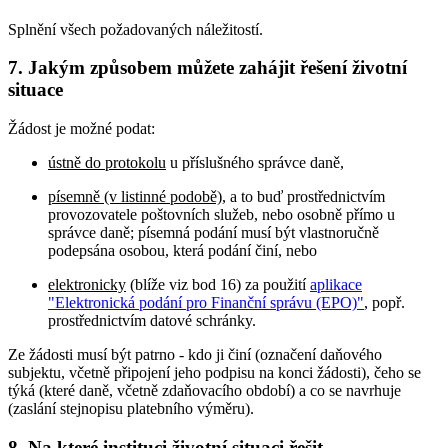
Splnění všech požadovaných náležitostí.
7. Jakým způsobem můžete zahájit řešení životní
situace
Žádost je možné podat:
ústně do protokolu
u příslušného správce daně,
písemně (v listinné podobě)
, a to buď prostřednictvím
provozovatele poštovních služeb, nebo osobně přímo u
správce daně; písemná podání musí být vlastnoručně
podepsána osobou, která podání činí, nebo
elektronicky
(blíže viz bod 16) za použití
aplikace
"Elektronická podání pro Finanční správu (EPO)"
, popř.
prostřednictvím datové schránky.
Ze žádosti musí být patrno - kdo ji činí (označení daňového
subjektu, včetně připojení jeho podpisu na konci žádosti), čeho se
týká (které daně, včetně zdaňovacího období) a co se navrhuje
(zaslání stejnopisu platebního výměru).
8. Na které instituci životní situaci řešit