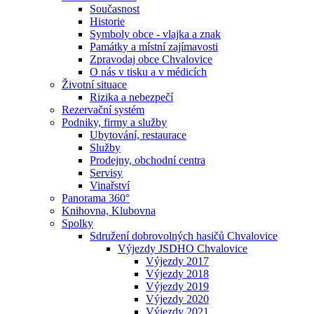
Současnost
Historie
Symboly obce - vlajka a znak
Památky a místní zajímavosti
Zpravodaj obce Chvalovice
O nás v tisku a v médicích
Životní situace
Rizika a nebezpečí
Rezervační systém
Podniky, firmy a služby
Ubytování, restaurace
Služby
Prodejny, obchodní centra
Servisy
Vinařství
Panorama 360°
Knihovna, Klubovna
Spolky
Sdružení dobrovolných hasičů Chvalovice
Výjezdy JSDHO Chvalovice
Výjezdy 2017
Výjezdy 2018
Výjezdy 2019
Výjezdy 2020
Výjezdy 2021