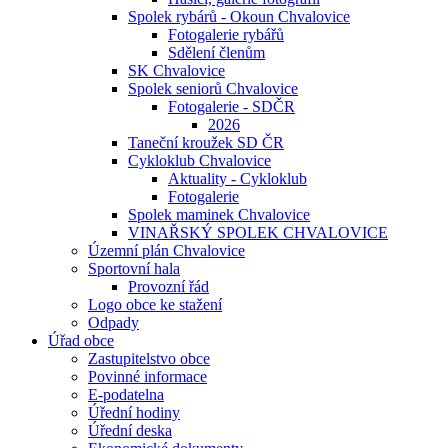
Spolek rybárů - Okoun Chvalovice
Fotogalerie rybářů
Sdělení členům
SK Chvalovice
Spolek seniorů Chvalovice
Fotogalerie - SDČR
2026
Taneční kroužek SD ČR
Cykloklub Chvalovice
Aktuality - Cykloklub
Fotogalerie
Spolek maminek Chvalovice
VINAŘSKÝ SPOLEK CHVALOVICE
Územní plán Chvalovice
Sportovní hala
Provozní řád
Logo obce ke stažení
Odpady
Úřad obce
Zastupitelstvo obce
Povinné informace
E-podatelna
Úřední hodiny
Úřední deska