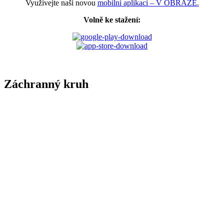
Využívejte naši novou
mobilní aplikaci – V OBRAZE.
Volně ke stažení:
Záchranný kruh