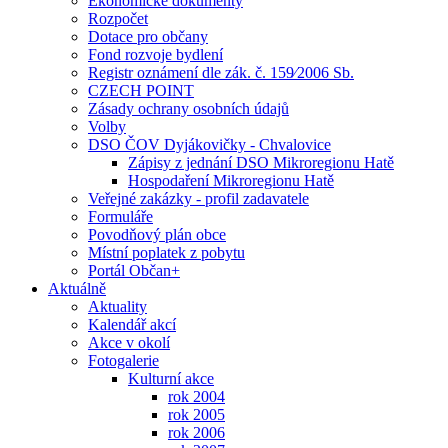
Ekonomické dokumenty
Rozpočet
Dotace pro občany
Fond rozvoje bydlení
Registr oznámení dle zák. č. 159⁄2006 Sb.
CZECH POINT
Zásady ochrany osobních údajů
Volby
DSO ČOV Dyjákovičky - Chvalovice
Zápisy z jednání DSO Mikroregionu Hatě
Hospodaření Mikroregionu Hatě
Veřejné zakázky - profil zadavatele
Formuláře
Povodňový plán obce
Místní poplatek z pobytu
Portál Občan+
Aktuálně
Aktuality
Kalendář akcí
Akce v okolí
Fotogalerie
Kulturní akce
rok 2004
rok 2005
rok 2006