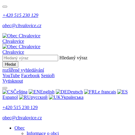
+420 515 230 129
obec@chvalovice.cz
Chvalovice
Chvalovice
Hledaný výraz
Hledat
rozšířené vyhledávání
YouTube
Facebook
Senioři
Vytisknout
Čeština
English
Deutsch
Le français
Espanol
русский
Українська
+420 515 230 129
obec@chvalovice.cz
Obec
Informace o obci