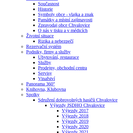
Současnost
Historie
Symboly obce - vlajka a znak
Památky a místní zajímavosti
Zpravodaj obce Chvalovice
O nás v tisku a v médicích
Životní situace
Rizika a nebezpečí
Rezervační systém
Podniky, firmy a služby
Ubytování, restaurace
Služby
Prodejny, obchodní centra
Servisy
Vinařství
Panorama 360°
Knihovna, Klubovna
Spolky
Sdružení dobrovolných hasičů Chvalovice
Výjezdy JSDHO Chvalovice
Výjezdy 2017
Výjezdy 2018
Výjezdy 2019
Výjezdy 2020
Výjezdy 2021