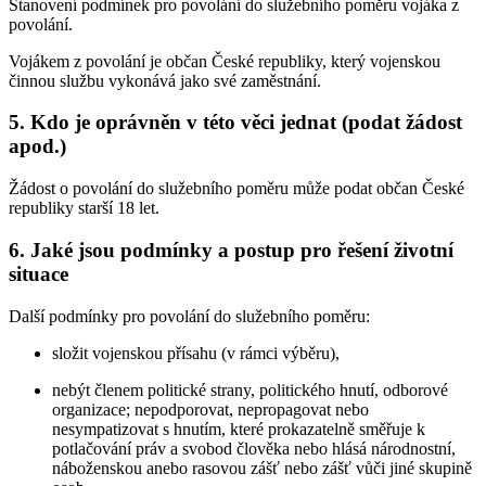
Stanovení podmínek pro povolání do služebního poměru vojáka z
povolání.
Vojákem z povolání je občan České republiky, který vojenskou
činnou službu vykonává jako své zaměstnání.
5. Kdo je oprávněn v této věci jednat (podat žádost
apod.)
Žádost o povolání do služebního poměru může podat občan České
republiky starší 18 let.
6. Jaké jsou podmínky a postup pro řešení životní
situace
Další podmínky pro povolání do služebního poměru:
složit vojenskou přísahu (v rámci výběru),
nebýt členem politické strany, politického hnutí, odborové
organizace; nepodporovat, nepropagovat nebo
nesympatizovat s hnutím, které prokazatelně směřuje k
potlačování práv a svobod člověka nebo hlásá národnostní,
náboženskou anebo rasovou zášť nebo zášť vůči jiné skupině