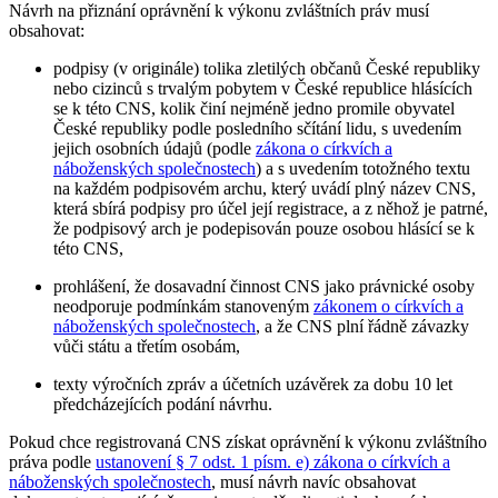
Návrh na přiznání oprávnění k výkonu zvláštních práv musí
obsahovat:
podpisy (v originále) tolika zletilých občanů České republiky
nebo cizinců s trvalým pobytem v České republice hlásících
se k této CNS, kolik činí nejméně jedno promile obyvatel
České republiky podle posledního sčítání lidu, s uvedením
jejich osobních údajů (podle
zákona o církvích a
náboženských společnostech
) a s uvedením totožného textu
na každém podpisovém archu, který uvádí plný název CNS,
která sbírá podpisy pro účel její registrace, a z něhož je patrné,
že podpisový arch je podepisován pouze osobou hlásící se k
této CNS,
prohlášení, že dosavadní činnost CNS jako právnické osoby
neodporuje podmínkám stanoveným
zákonem o církvích a
náboženských společnostech
, a že CNS plní řádně závazky
vůči státu a třetím osobám,
texty výročních zpráv a účetních uzávěrek za dobu 10 let
předcházejících podání návrhu.
Pokud chce registrovaná CNS získat oprávnění k výkonu zvláštního
práva podle
ustanovení § 7 odst. 1 písm. e) zákona o církvích a
náboženských společnostech
, musí návrh navíc obsahovat