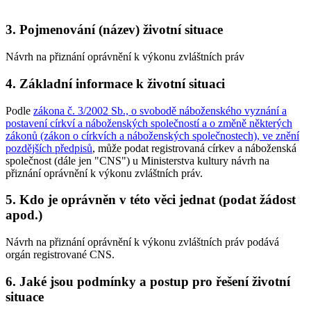
3. Pojmenování (název) životní situace
Návrh na přiznání oprávnění k výkonu zvláštních práv
4. Základní informace k životní situaci
Podle
zákona č. 3/2002 Sb., o svobodě náboženského vyznání a
postavení církví a náboženských společností a o změně některých
zákonů (zákon o církvích a náboženských společnostech), ve znění
pozdějších předpisů
, může podat registrovaná církev a náboženská
společnost (dále jen "CNS") u Ministerstva kultury návrh na
přiznání oprávnění k výkonu zvláštních práv.
5. Kdo je oprávněn v této věci jednat (podat žádost
apod.)
Návrh na přiznání oprávnění k výkonu zvláštních práv podává
orgán registrované CNS.
6. Jaké jsou podmínky a postup pro řešení životní
situace