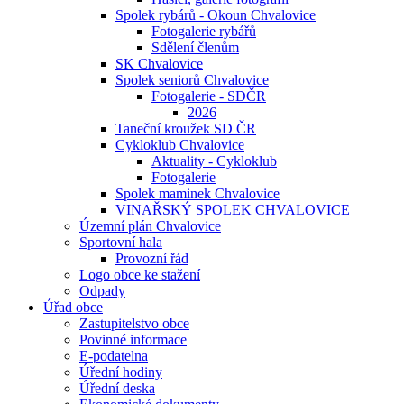
Spolek rybárů - Okoun Chvalovice
Fotogalerie rybářů
Sdělení členům
SK Chvalovice
Spolek seniorů Chvalovice
Fotogalerie - SDČR
2026
Taneční kroužek SD ČR
Cykloklub Chvalovice
Aktuality - Cykloklub
Fotogalerie
Spolek maminek Chvalovice
VINAŘSKÝ SPOLEK CHVALOVICE
Územní plán Chvalovice
Sportovní hala
Provozní řád
Logo obce ke stažení
Odpady
Úřad obce
Zastupitelstvo obce
Povinné informace
E-podatelna
Úřední hodiny
Úřední deska