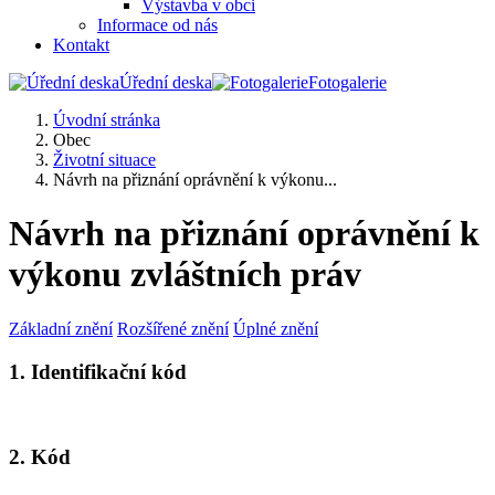
Výstavba v obci
Informace od nás
Kontakt
Úřední deska
Fotogalerie
Úvodní stránka
Obec
Životní situace
Návrh na přiznání oprávnění k výkonu...
Návrh na přiznání oprávnění k
výkonu zvláštních práv
Základní znění
Rozšířené znění
Úplné znění
1. Identifikační kód
2. Kód