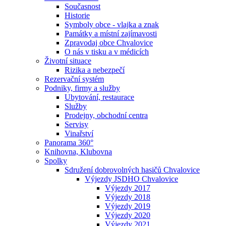
Současnost
Historie
Symboly obce - vlajka a znak
Památky a místní zajímavosti
Zpravodaj obce Chvalovice
O nás v tisku a v médicích
Životní situace
Rizika a nebezpečí
Rezervační systém
Podniky, firmy a služby
Ubytování, restaurace
Služby
Prodejny, obchodní centra
Servisy
Vinařství
Panorama 360°
Knihovna, Klubovna
Spolky
Sdružení dobrovolných hasičů Chvalovice
Výjezdy JSDHO Chvalovice
Výjezdy 2017
Výjezdy 2018
Výjezdy 2019
Výjezdy 2020
Výjezdy 2021