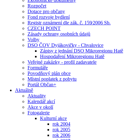
Ekonomické dokumenty
Rozpočet
Dotace pro občany
Fond rozvoje bydlení
Registr oznámení dle zák. č. 159⁄2006 Sb.
CZECH POINT
Zásady ochrany osobních údajů
Volby
DSO ČOV Dyjákovičky - Chvalovice
Zápisy z jednání DSO Mikroregionu Hatě
Hospodaření Mikroregionu Hatě
Veřejné zakázky - profil zadavatele
Formuláře
Povodňový plán obce
Místní poplatek z pobytu
Portál Občan+
Aktuálně
Aktuality
Kalendář akcí
Akce v okolí
Fotogalerie
Kulturní akce
rok 2004
rok 2005
rok 2006