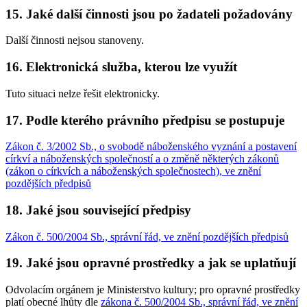
15. Jaké další činnosti jsou po žadateli požadovány
Další činnosti nejsou stanoveny.
16. Elektronická služba, kterou lze využít
Tuto situaci nelze řešit elektronicky.
17. Podle kterého právního předpisu se postupuje
Zákon č. 3/2002 Sb., o svobodě náboženského vyznání a postavení
církví a náboženských společností a o změně některých zákonů
(zákon o církvích a náboženských společnostech), ve znění
pozdějších předpisů
18. Jaké jsou související předpisy
Zákon č. 500/2004 Sb., správní řád, ve znění pozdějších předpisů
19. Jaké jsou opravné prostředky a jak se uplatňují
Odvolacím orgánem je Ministerstvo kultury; pro opravné prostředky
platí obecné lhůty dle
zákona č. 500/2004 Sb., správní řád, ve znění