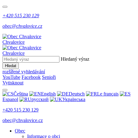
+420 515 230 129
obec@chvalovice.cz
Chvalovice
Chvalovice
Hledaný výraz
Hledat
rozšířené vyhledávání
YouTube
Facebook
Senioři
Vytisknout
Čeština
English
Deutsch
Le français
Espanol
русский
Українська
+420 515 230 129
obec@chvalovice.cz
Obec
Informace o obci