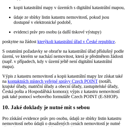
kopii katastrální mapy v územích s digitální katastrální mapou,
údaje ze sbírky listin katastru nemovitostí, pokud jsou
dostupné v elektronické podobě,
evidenci práv pro osobu (a další tiskové výstupy)
poskytne na žádost
kterýkoli katastrální úřad v České republice
.
S ostatními požadavky se obraťte na katastrální úřad příslušný podle
území, ve kterém se nachází nemovitost, která je předmětem žádosti
(např. v případech, kdy v území ještě není digitální katastrální
mapa).
Výpis z katastru nemovitostí a kopii katastrální mapy lze získat také
na
kontaktních místech veřejné správy Czech POINT
(notáři,
krajské úřady, matriční úřady a obecní úřady, zastupitelské úřady,
Česká pošta a Hospodářská komora); výpis z katastru nemovitostí
pak také pomocí webového formuláře Czech POINT (E-SHOP).
10. Jaké doklady je nutné mít s sebou
Pro získání evidence práv pro osobu, údajů ze sbírky listin katastru
nemovitostí nebo údajů o dosažených cenách nemovitostí je nutné