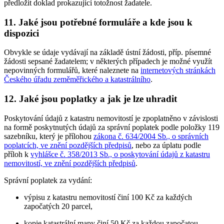
předložit doklad prokazující totožnost žadatele.
11. Jaké jsou potřebné formuláře a kde jsou k
dispozici
Obvykle se údaje vydávají na základě ústní žádosti, příp. písemné
žádosti sepsané žadatelem; v některých případech je možné využít
nepovinných formulářů, které naleznete na
internetových stránkách
Českého úřadu zeměměřického a katastrálního
.
12. Jaké jsou poplatky a jak je lze uhradit
Poskytování údajů z katastru nemovitostí je zpoplatněno v závislosti
na formě poskytnutých údajů za správní poplatek podle položky 119
sazebníku, který je přílohou
zákona č. 634/2004 Sb., o správních
poplatcích, ve znění pozdějších předpisů
, nebo za úplatu podle
příloh k
vyhlášce č. 358/2013 Sb., o poskytování údajů z katastru
nemovitostí, ve znění pozdějších předpisů
.
Správní poplatek za vydání:
výpisu z katastru nemovitostí činí 100 Kč za každých
započatých 20 parcel,
kopie katastrální mapy činí 50 Kč za každou započatou