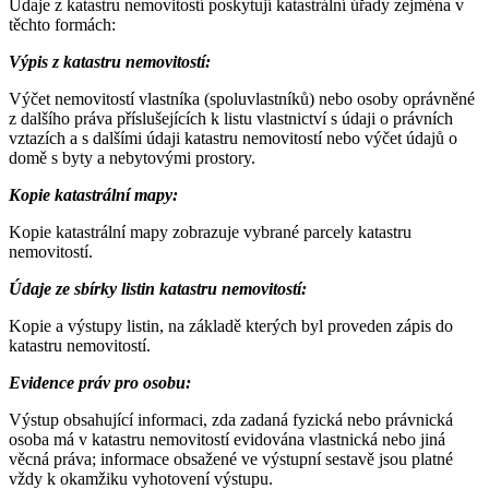
Údaje z katastru nemovitostí poskytují katastrální úřady zejména v
těchto formách:
Výpis z katastru nemovitostí:
Výčet nemovitostí vlastníka (spoluvlastníků) nebo osoby oprávněné
z dalšího práva příslušejících k listu vlastnictví s údaji o právních
vztazích a s dalšími údaji katastru nemovitostí nebo výčet údajů o
domě s byty a nebytovými prostory.
Kopie katastrální mapy:
Kopie katastrální mapy zobrazuje vybrané parcely katastru
nemovitostí.
Údaje ze sbírky listin katastru nemovitostí:
Kopie a výstupy listin, na základě kterých byl proveden zápis do
katastru nemovitostí.
Evidence práv pro osobu:
Výstup obsahující informaci, zda zadaná fyzická nebo právnická
osoba má v katastru nemovitostí evidována vlastnická nebo jiná
věcná práva; informace obsažené ve výstupní sestavě jsou platné
vždy k okamžiku vyhotovení výstupu.