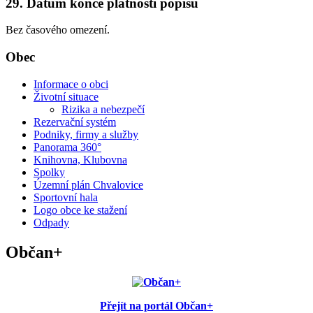
29. Datum konce platnosti popisu
Bez časového omezení.
Obec
Informace o obci
Životní situace
Rizika a nebezpečí
Rezervační systém
Podniky, firmy a služby
Panorama 360°
Knihovna, Klubovna
Spolky
Územní plán Chvalovice
Sportovní hala
Logo obce ke stažení
Odpady
Občan+
Přejít na portál Občan+