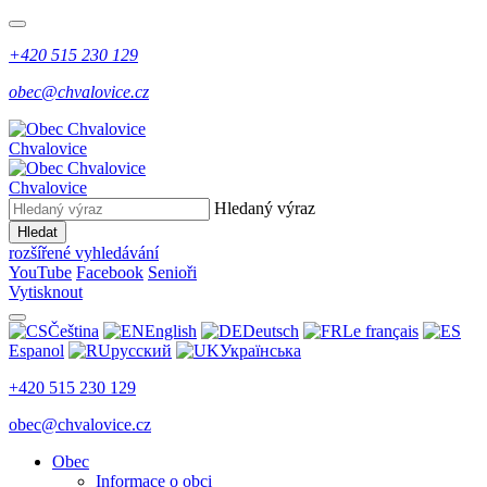
+420 515 230 129
obec@chvalovice.cz
Chvalovice
Chvalovice
Hledaný výraz
Hledat
rozšířené vyhledávání
YouTube
Facebook
Senioři
Vytisknout
Čeština
English
Deutsch
Le français
Espanol
русский
Українська
+420 515 230 129
obec@chvalovice.cz
Obec
Informace o obci