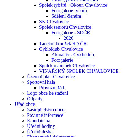
Spolek rybárů - Okoun Chvalovice
Fotogalerie rybářů
Sdělení členům
SK Chvalovice
Spolek seniorů Chvalovice
Fotogalerie - SDČR
2026
Taneční kroužek SD ČR
Cykloklub Chvalovice
Aktuality - Cykloklub
Fotogalerie
Spolek maminek Chvalovice
VINAŘSKÝ SPOLEK CHVALOVICE
Územní plán Chvalovice
Sportovní hala
Provozní řád
Logo obce ke stažení
Odpady
Úřad obce
Zastupitelstvo obce
Povinné informace
E-podatelna
Úřední hodiny
Úřední deska