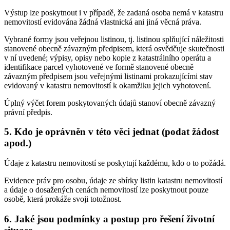
Výstup lze poskytnout i v případě, že zadaná osoba nemá v katastru
nemovitostí evidována žádná vlastnická ani jiná věcná práva.
Vybrané formy jsou veřejnou listinou, tj. listinou splňující náležitosti
stanovené obecně závazným předpisem, která osvědčuje skutečnosti
v ní uvedené; výpisy, opisy nebo kopie z katastrálního operátu a
identifikace parcel vyhotovené ve formě stanovené obecně
závazným předpisem jsou veřejnými listinami prokazujícími stav
evidovaný v katastru nemovitostí k okamžiku jejich vyhotovení.
Úplný výčet forem poskytovaných údajů stanoví obecně závazný
právní předpis.
5. Kdo je oprávněn v této věci jednat (podat žádost
apod.)
Údaje z katastru nemovitostí se poskytují každému, kdo o to požádá.
Evidence práv pro osobu, údaje ze sbírky listin katastru nemovitostí
a údaje o dosažených cenách nemovitostí lze poskytnout pouze
osobě, která prokáže svoji totožnost.
6. Jaké jsou podmínky a postup pro řešení životní