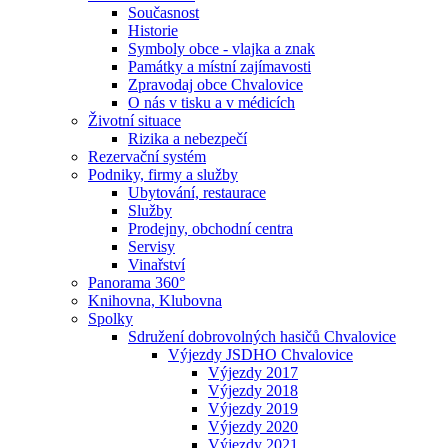
Současnost
Historie
Symboly obce - vlajka a znak
Památky a místní zajímavosti
Zpravodaj obce Chvalovice
O nás v tisku a v médicích
Životní situace
Rizika a nebezpečí
Rezervační systém
Podniky, firmy a služby
Ubytování, restaurace
Služby
Prodejny, obchodní centra
Servisy
Vinařství
Panorama 360°
Knihovna, Klubovna
Spolky
Sdružení dobrovolných hasičů Chvalovice
Výjezdy JSDHO Chvalovice
Výjezdy 2017
Výjezdy 2018
Výjezdy 2019
Výjezdy 2020
Výjezdy 2021