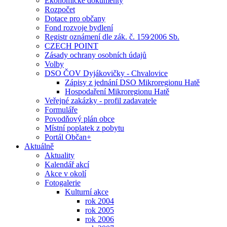
Ekonomické dokumenty
Rozpočet
Dotace pro občany
Fond rozvoje bydlení
Registr oznámení dle zák. č. 159⁄2006 Sb.
CZECH POINT
Zásady ochrany osobních údajů
Volby
DSO ČOV Dyjákovičky - Chvalovice
Zápisy z jednání DSO Mikroregionu Hatě
Hospodaření Mikroregionu Hatě
Veřejné zakázky - profil zadavatele
Formuláře
Povodňový plán obce
Místní poplatek z pobytu
Portál Občan+
Aktuálně
Aktuality
Kalendář akcí
Akce v okolí
Fotogalerie
Kulturní akce
rok 2004
rok 2005
rok 2006